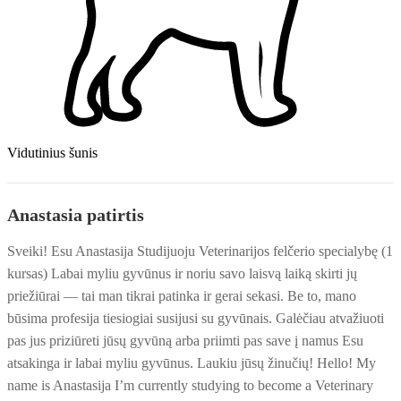
Vidutinius šunis
Anastasia patirtis
Sveiki! Esu Anastasija Studijuoju Veterinarijos felčerio specialybę (1
kursas) Labai myliu gyvūnus ir noriu savo laisvą laiką skirti jų
priežiūrai — tai man tikrai patinka ir gerai sekasi. Be to, mano
būsima profesija tiesiogiai susijusi su gyvūnais. Galėčiau atvažiuoti
pas jus priziūreti jūsų gyvūną arba priimti pas save į namus Esu
atsakinga ir labai myliu gyvūnus. Laukiu jūsų žinučių! Hello! My
name is Anastasija I’m currently studying to become a Veterinary